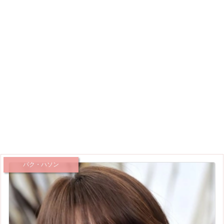
パク・ハソン