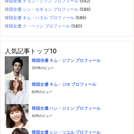
韓国女優 チョン・ミソン プロフィール
(592)
韓国女優 シン・セギョン プロフィール
(586)
韓国女優 キム・ハヌル プロフィール
(586)
韓国女優 ク・ヘソン プロフィール
(580)
人気記事トップ10
韓国俳優 キム・ジフン プロフィール
331件のビュー
韓国女優 キム・ジホ プロフィール
62件のビュー
韓国女優 ハン・ジミン プロフィール
42件のビュー
韓国女優 シン・ソユル プロフィール