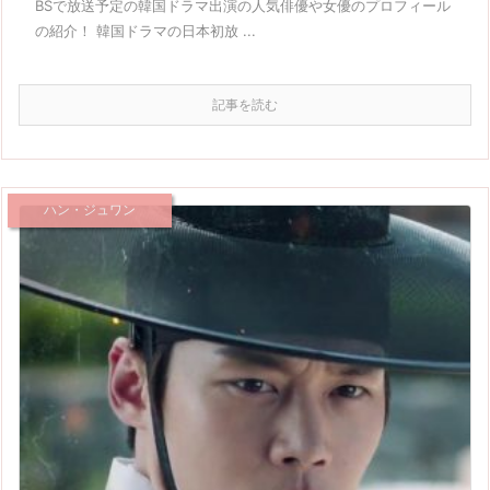
BSで放送予定の韓国ドラマ出演の人気俳優や女優のプロフィール
の紹介！ 韓国ドラマの日本初放 ...
記事を読む
ハン・ジュワン