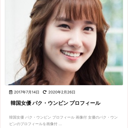
2017年7月14日
2020年2月26日
韓国女優 パク・ウンビン プロフィール
韓国女優 パク・ウンビン プロフィール 画像付 女優のパク・ウン
ビンのプロフィールを画像付 ...