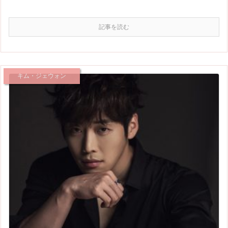
記事を読む
キム・ジェウォン