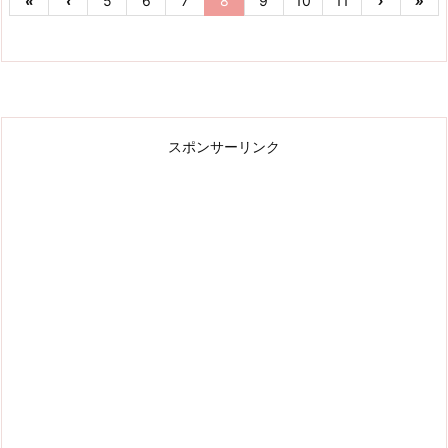
«
‹
5
6
7
8
9
10
11
›
»
スポンサーリンク