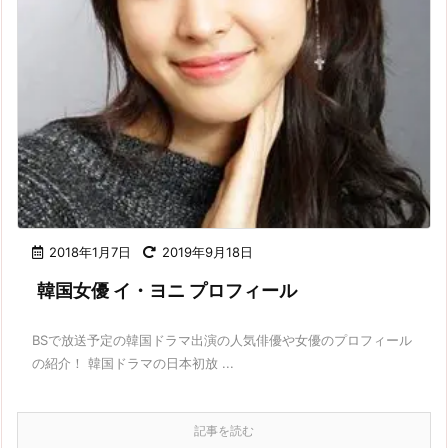
2018年1月7日
2019年9月18日
韓国女優 イ・ヨニ プロフィール
BSで放送予定の韓国ドラマ出演の人気俳優や女優のプロフィール
の紹介！ 韓国ドラマの日本初放 ...
記事を読む