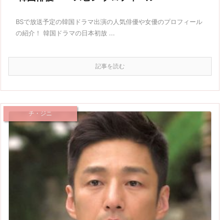
BSで放送予定の韓国ドラマ出演の人気俳優や女優のプロフィール
の紹介！ 韓国ドラマの日本初放 ...
記事を読む
チ・ジニ