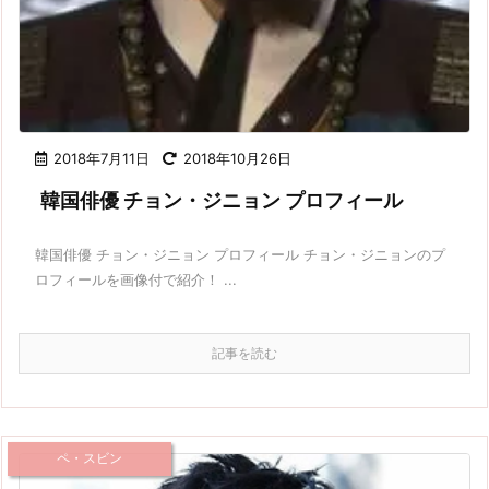
2018年7月11日
2018年10月26日
韓国俳優 チョン・ジニョン プロフィール
韓国俳優 チョン・ジニョン プロフィール チョン・ジニョンのプ
ロフィールを画像付で紹介！ ...
記事を読む
ペ・スビン