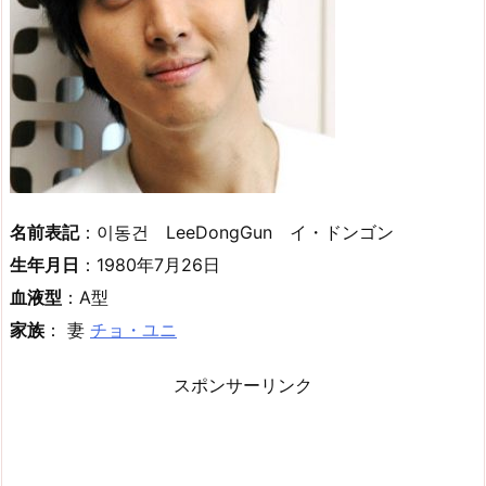
名前表記
：이동건 LeeDongGun イ・ドンゴン
生年月日
：1980年7月26日
血液型
：A型
家族
： 妻
チョ・ユニ
スポンサーリンク