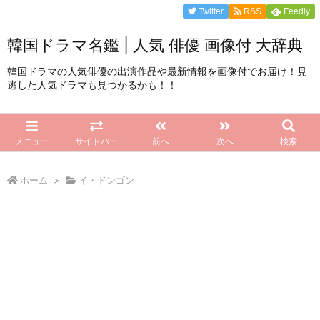
Twitter
RSS
Feedly
韓国ドラマ名鑑 | 人気 俳優 画像付 大辞典
韓国ドラマの人気俳優の出演作品や最新情報を画像付でお届け！見
逃した人気ドラマも見つかるかも！！
メニュー
サイドバー
前へ
次へ
検索
ホーム
>
イ・ドンゴン