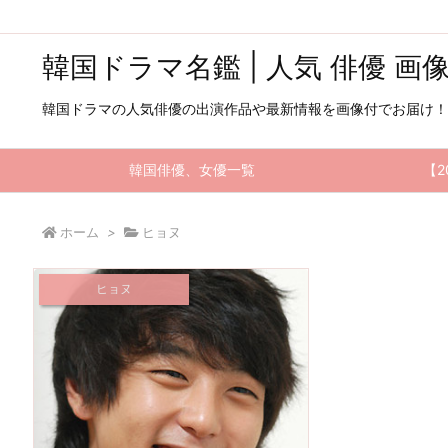
韓国ドラマ名鑑 | 人気 俳優 画
韓国ドラマの人気俳優の出演作品や最新情報を画像付でお届け！
韓国俳優、女優一覧
【2
ホーム
>
ヒョヌ
ヒョヌ