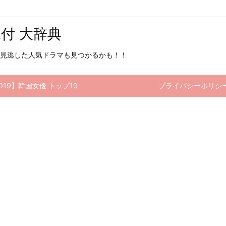
像付 大辞典
見逃した人気ドラマも見つかるかも！！
019】韓国女優 トップ10
プライバシーポリシ