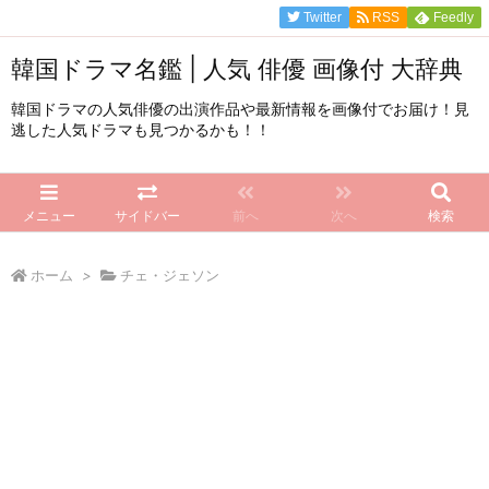
Twitter
RSS
Feedly
韓国ドラマ名鑑 | 人気 俳優 画像付 大辞典
韓国ドラマの人気俳優の出演作品や最新情報を画像付でお届け！見
逃した人気ドラマも見つかるかも！！
メニュー
サイドバー
前へ
次へ
検索
ホーム
>
チェ・ジェソン