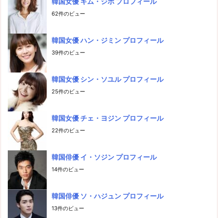
韓国女優 キム・ジホ プロフィール
62件のビュー
韓国女優 ハン・ジミン プロフィール
39件のビュー
韓国女優 シン・ソユル プロフィール
25件のビュー
韓国女優 チェ・ヨジン プロフィール
22件のビュー
韓国俳優 イ・ソジン プロフィール
14件のビュー
韓国俳優 ソ・ハジュン プロフィール
13件のビュー