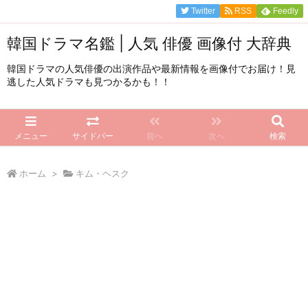
Twitter
RSS
Feedly
韓国ドラマ名鑑 | 人気 俳優 画像付 大辞典
韓国ドラマの人気俳優の出演作品や最新情報を画像付でお届け！見
逃した人気ドラマも見つかるかも！！
メニュー
サイドバー
前へ
次へ
検索
ホーム
>
キム・ヘスク