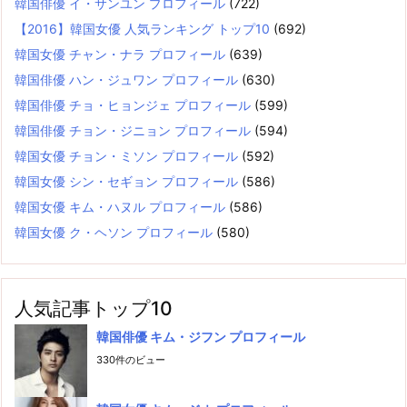
韓国俳優 イ・サンユン プロフィール
(722)
【2016】韓国女優 人気ランキング トップ10
(692)
韓国女優 チャン・ナラ プロフィール
(639)
韓国俳優 ハン・ジュワン プロフィール
(630)
韓国俳優 チョ・ヒョンジェ プロフィール
(599)
韓国俳優 チョン・ジニョン プロフィール
(594)
韓国女優 チョン・ミソン プロフィール
(592)
韓国女優 シン・セギョン プロフィール
(586)
韓国女優 キム・ハヌル プロフィール
(586)
韓国女優 ク・ヘソン プロフィール
(580)
人気記事トップ10
韓国俳優 キム・ジフン プロフィール
330件のビュー