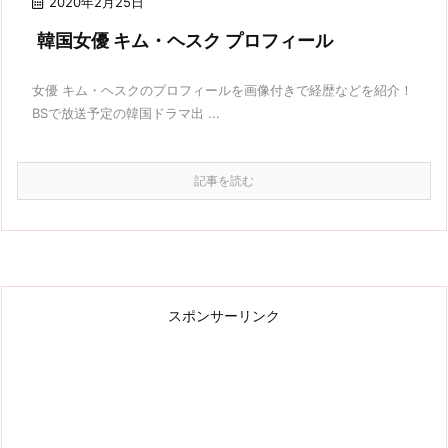
2020年2月25日
韓国女優 キム・ヘスク プロフィール
女優 キム・ヘスクのプロフィールを画像付きで経歴などを紹介！
BSで放送予定の韓国ドラマ出 ...
記事を読む
スポンサーリンク