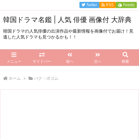
Twitter
RSS
Feedly
韓国ドラマ名鑑 | 人気 俳優 画像付 大辞典
韓国ドラマの人気俳優の出演作品や最新情報を画像付でお届け！見
逃した人気ドラマも見つかるかも！！
メニュー
サイドバー
前へ
次へ
検索
ホーム
>
パク・ボゴム