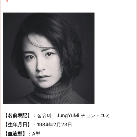
【名前表記】
：정유미 JungYuMi チョン・ユミ
【生年月日】
：1984年2月23日
【血液型】
：A型