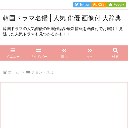
Twitter
RSS
Feedly
韓国ドラマ名鑑 | 人気 俳優 画像付 大辞典
韓国ドラマの人気俳優の出演作品や最新情報を画像付でお届け！見
逃した人気ドラマも見つかるかも！！
メニュー
サイドバー
前へ
次へ
検索
ホーム
>
チョン・ユミ