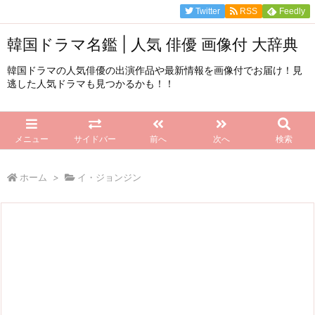
Twitter
RSS
Feedly
韓国ドラマ名鑑 | 人気 俳優 画像付 大辞典
韓国ドラマの人気俳優の出演作品や最新情報を画像付でお届け！見
逃した人気ドラマも見つかるかも！！
メニュー
サイドバー
前へ
次へ
検索
ホーム
>
イ・ジョンジン