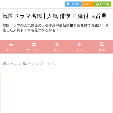
Twitter
RSS
Feedly
韓国ドラマ名鑑 | 人気 俳優 画像付 大辞典
韓国ドラマの人気俳優の出演作品や最新情報を画像付でお届け！見
逃した人気ドラマも見つかるかも！！
メニュー
サイドバー
前へ
次へ
検索
ホーム
>
チン(ジン)・イハン