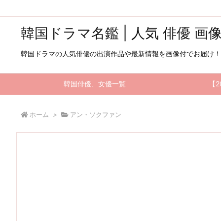
韓国ドラマ名鑑 | 人気 俳優 画
韓国ドラマの人気俳優の出演作品や最新情報を画像付でお届け！
韓国俳優、女優一覧
【2
ホーム
>
アン・ソクファン