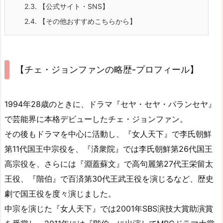
2.3.
【公式サイト・SNS】
2.4.
【その他おすすめこちらから】
【チェ・ジョンファンの略歴-プロフィール】
1994年28歳のときに、ドラマ『セヤ・セヤ・パランセヤ』
で芸能界に本格デビューしたチェ・ジョンファン。
その後もドラマを中心に活動し、『女人天下』で李氏朝鮮
第11代国王中宗役を、『済衆院』では李氏朝鮮第26代国王
高宗役を、さらには『淵蓋蘇文』で高句麗第27代王栄留太
王役、『階伯』で百済第30代王武王役を演じるなど、歴史
劇で国王役を度々演じました。
中宗を演じた『女人天下』では2001年SBS演技大賞助演賞