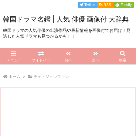
Twitter
RSS
Feedly
韓国ドラマ名鑑 | 人気 俳優 画像付 大辞典
韓国ドラマの人気俳優の出演作品や最新情報を画像付でお届け！見
逃した人気ドラマも見つかるかも！！
メニュー
サイドバー
前へ
次へ
検索
ホーム
>
チェ・ジョンファン